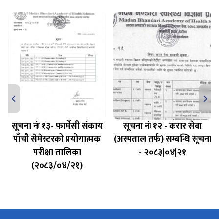
सूचना नंः १३- फार्मेसी संकाय
सूचना नंः १२ - करार सेवा
पाँचौ सेमेस्टरको प्रयोगात्मक
(अस्पताल तर्फ) सम्बन्धि सूचना
परीक्षा तालिका
- २०८३|०४|२१
(२०८३/०४/२१)