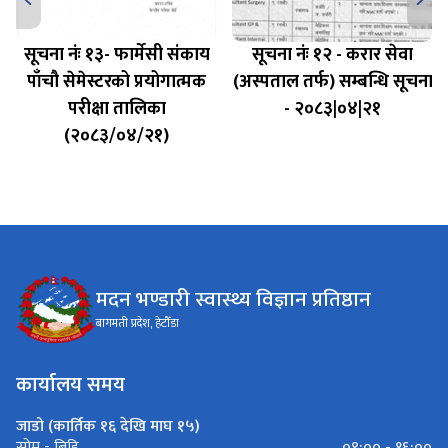
सूचना नंः १३- फार्मेसी संकाय
सूचना नंः १२ - करार सेवा
पाँचौ सेमेस्टरको प्रयोगात्मक
(अस्पताल तर्फ) सम्बन्धि सूचना
परीक्षा तालिका
- २०८३|०४|२१
(२०८३/०४/२१)
मदन भण्डारी स्वास्थ्य विज्ञान प्रतिष्ठान
बागमती प्रदेश, हेटौँडा
कार्यालय समय
जाडो (कार्तिक १६ देखि माघ १५)
०९:०० - १६:००
सोम - बिहि