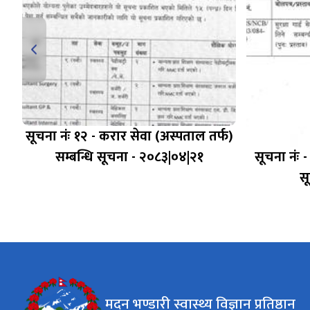
सूचना नंः १२ - करार सेवा (अस्पताल तर्फ)
र
सम्बन्धि सूचना - २०८३|०४|२१
सूचना नंः -
स
मदन भण्डारी स्वास्थ्य विज्ञान प्रतिष्ठान