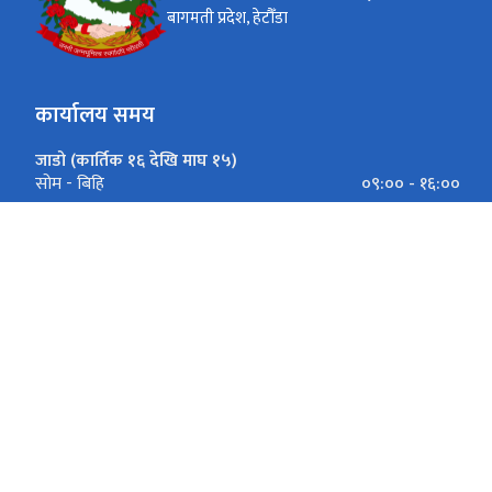
बागमती प्रदेश, हेटौँडा
कार्यालय समय
जाडो (कार्तिक १६ देखि माघ १५)
०९:०० - १६:००
सोम - बिहि
०९:००-१६:००
शुक्रबार
गर्मी (माघ १६ देखि कार्तिक १५)
०९:०० - १७:००
सोम - बिहि
०९:००-१७:००
शुक्रबार