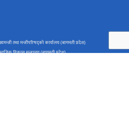
ख्यमन्त्री तथा मन्त्रीपरिषद्को कार्यालय (बागमती प्रदेश)
माजिक विकास मन्त्रालय (बागमती प्रदेश)
ष्ट्रिय प्राकृतिक स्रोत तथा वित्त आयोग
बागमती प्रदेश, हेटौँडा
info@mbahs.edu.np
टोल फ्री नं.
57520389