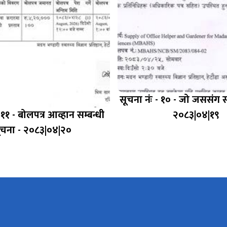
सूचना नंः - १० - जो जससंग स
 ११ - बोलपत्र आव्हान सम्बन्धी
२०८३|०४|१९
ूचना - २०८३|०४|२०