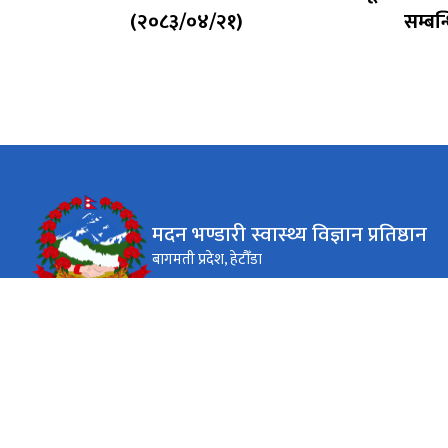
(२०८३/०४/२१)
सम्बन
३|
मदन भण्डारी स्वास्थ्य विज्ञान प्रतिष्ठान
बागमती प्रदेश, हेटौँडा
कार्यालय समय
जाडो (कार्तिक १६ देखि माघ १५)
०९:०० - १६:००
सोम - बिहि
०९:००-१६:००
शुक्रबार