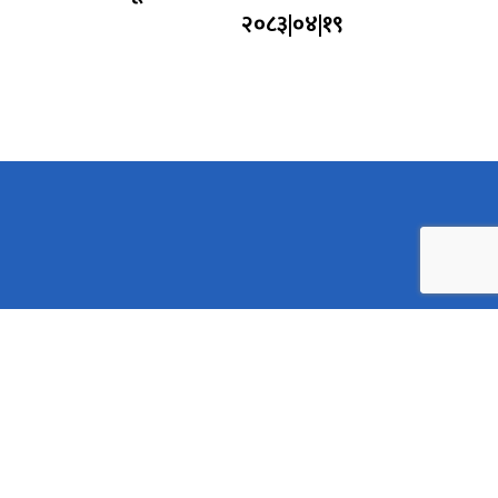
२०८३|०४|१९
ख्यमन्त्री तथा मन्त्रीपरिषद्को कार्यालय (बागमती प्रदेश)
माजिक विकास मन्त्रालय (बागमती प्रदेश)