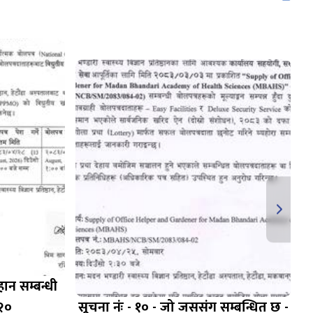
हान सम्बन्धी
२०
सूचना नंः - १० - जो जससंग सम्बन्धित छ -