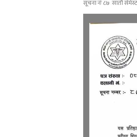
सूचना नंः ८७ सातौं सेमेस्