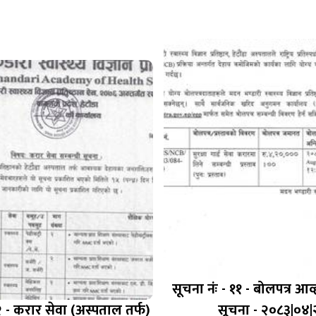
सूचना नंः - ११ - बोलपत्र आव्
२ - करार सेवा (अस्पताल तर्फ)
सूचना - २०८३|०४|