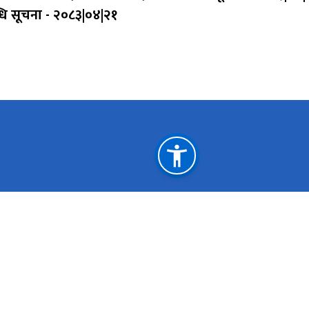
्धि सूचना - २०८३|०४|२१
महत्त्वपूर्ण लिङ्कहरू
स्वास्थ्य मन्त्रालय (बागमती प्रदेश)
मु
चिकित्सा शिक्षा आयोग
सा