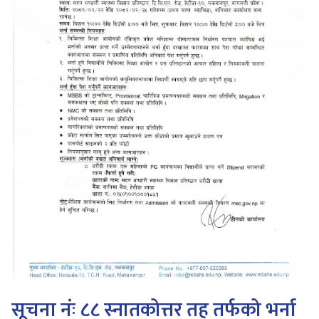
सूचना नंः ८८ स्नातकोत्तर तह तर्फको भर्ना