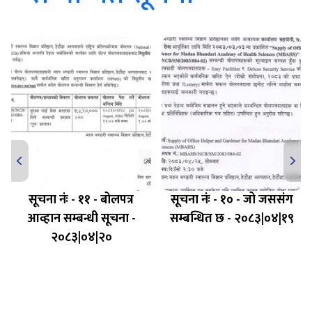
सूचना नंः - ११ - बोलपत्र
सूचना नंः - १० - जो जससंग
आव्हान सम्बन्धी सूचना -
सम्बन्धित छ - २०८३|०४|१९
२०८३|०४|२०