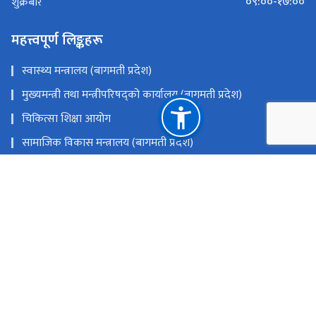
०९:००-१७:००
शुक्रबार
महत्त्वपूर्ण लिङ्कहरू
स्वास्थ्य मन्त्रालय (बागमती प्रदेश)
मुख्यमन्त्री तथा मन्त्रीपरिषद्को कार्यालय (बागमती प्रदेश)
चिकित्सा शिक्षा आयोग
सामाजिक विकास मन्त्रालय (बागमती प्रदेश)
स्वास्थ्य तथा जनसंख्या मन्त्रालय
राष्ट्रिय प्राकृतिक स्रोत तथा वित्त आयोग
बागमती प्रदेश, हेटौँडा
info@mbahs.edu.np
टोल फ्री नं.
57520389