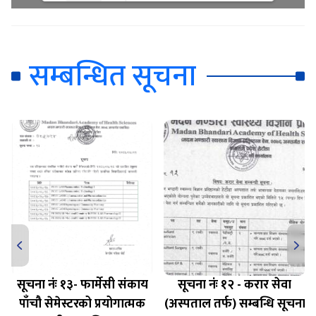
Loading WEBGL 3D ...
Loading PDF 100% ...
सम्बन्धित सूचना
सूचना नंः १३- फार्मेसी संकाय
सूचना नंः १२ - करार सेवा
पाँचौ सेमेस्टरको प्रयोगात्मक
(अस्पताल तर्फ) सम्बन्धि सूचना