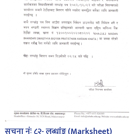
सूचना नंः ८२- लब्धांङ्क (Marksheet)