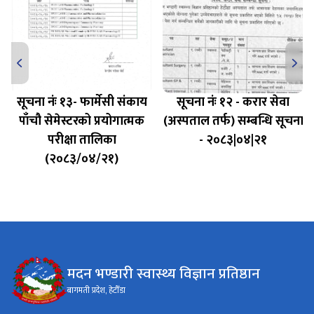
सूचना नंः १३- फार्मेसी संकाय
सूचना नंः १२ - करार सेवा
पाँचौ सेमेस्टरको प्रयोगात्मक
(अस्पताल तर्फ) सम्बन्धि सूचना
परीक्षा तालिका
- २०८३|०४|२१
(२०८३/०४/२१)
मदन भण्डारी स्वास्थ्य विज्ञान प्रतिष्ठान
बागमती प्रदेश, हेटौँडा